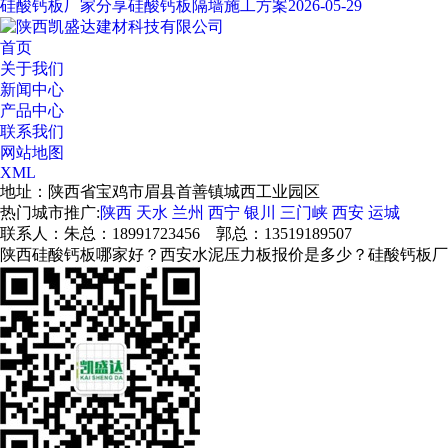
硅酸钙板厂家分享硅酸钙板隔墙施工方案
2026-05-29
首页
关于我们
新闻中心
产品中心
联系我们
网站地图
XML
地址：陕西省宝鸡市眉县首善镇城西工业园区
热门城市推广:
陕西
天水
兰州
西宁
银川
三门峡
西安
运城
联系人：朱总：18991723456 郭总：13519189507
陕西硅酸钙板哪家好？西安水泥压力板报价是多少？硅酸钙板厂家质