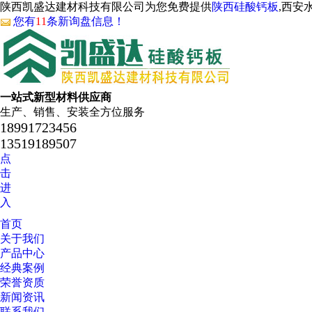
陕西凯盛达建材科技有限公司为您免费提供
陕西硅酸钙板
,西安
您有
11
条新询盘信息！
一站式新型材料供应商
生产、销售、安装全方位服务
18991723456
13519189507
点
击
进
入
首页
关于我们
产品中心
经典案例
荣誉资质
新闻资讯
联系我们