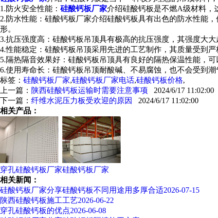
1.防火安全性能：
硅酸钙板厂家
介绍硅酸钙板是不燃A级材料，
2.防水性能：硅酸钙板厂家介绍硅酸钙板具有出色的防水性能
形。
3.抗压强度高：硅酸钙板吊顶具有极高的抗压强度，其强度大
4.性能稳定：硅酸钙板吊顶采用先进的工艺制作，其质量受到
5.隔热隔音效果好：硅酸钙板吊顶具有良好的隔热保温性能，
6.使用寿命长：硅酸钙板吊顶耐酸碱、不易腐蚀，也不会受到
标签：
硅酸钙板厂家
,
硅酸钙板厂家电话
,
硅酸钙板价格
,
上一篇：
陕西硅酸钙板运输时需要注意事项
2024/6/17 11:02:00
下一篇：
纤维水泥压力板受欢迎的原因
2024/6/17 11:02:00
相关产品：
穿孔硅酸钙板厂家
硅酸钙板厂家
相关新闻：
硅酸钙板厂家分享硅酸钙板不同用途用多厚合适
2026-07-15
陕西硅酸钙板施工工艺
2026-06-22
穿孔硅酸钙板的优点
2026-06-08