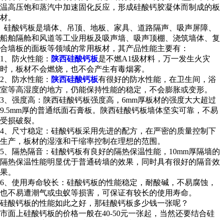
温高压饱和蒸汽中加速固化反应，形成硅酸钙胶凝体而制成的板
材。
硅酸钙板是墙体、吊顶、地板、家具、道路隔声、吸声屏障、
船舶隔舱和风道等工业用板及吸声墙、吸声顶棚、浇筑墙体、复
合墙板的面板等领域的常用板材，其产品性能主要有：
1、防火性能：
陕西硅酸钙板
是不燃A1级材料，万一发生火灾
时，板材不会燃烧，也不会产生有毒烟雾。
2、防水性能：
陕西硅酸钙板
有很好的防水性能，在卫生间，浴
室等高湿度的地方，仍能保持性能的稳定，不会膨胀或变形。
3、强度高：陕西硅酸钙板强度高，6mm厚板材的强度大大超过
9.5mm厚的普通纸面石膏板。陕西硅酸钙板墙体坚实可靠，不易
受损破裂。
4、尺寸稳定：硅酸钙板采用先进的配方，在严密的质量控制下
生产，板材的湿涨和干缩率控制在理想的范围。
5、隔热隔音：硅酸钙板有良好的隔热保温性能，10mm厚隔墙的
隔热保温性能明显优于普通砖墙的效果，同时具有很好的隔音效
果。
6、使用寿命较长：硅酸钙板的性能稳定，耐酸碱，不易腐蚀，
也不易遭潮气或虫蚁等损害，可保证有较长的使用寿命。
硅酸钙板的性能如此之好，那硅酸钙板多少钱一张呢？
市面上硅酸钙板的价格一般在40-50元一张起，当然还要结合硅