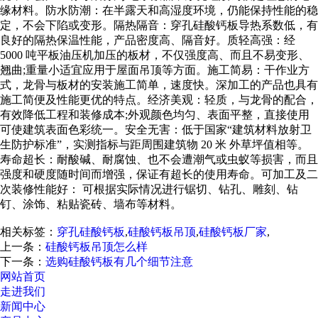
缘材料。防水防潮：在半露天和高湿度环境，仍能保持性能的稳
定，不会下陷或变形。隔热隔音：穿孔硅酸钙板导热系数低，有
良好的隔热保温性能，产品密度高、隔音好。质轻高强：经
5000 吨平板油压机加压的板材，不仅强度高、而且不易变形、
翘曲;重量小适宜应用于屋面吊顶等方面。施工简易：干作业方
式，龙骨与板材的安装施工简单，速度快。深加工的产品也具有
施工简便及性能更优的特点。经济美观：轻质，与龙骨的配合，
有效降低工程和装修成本;外观颜色均匀、表面平整，直接使用
可使建筑表面色彩统一。安全无害：低于国家“建筑材料放射卫
生防护标准”，实测指标与距周围建筑物 20 米 外草坪值相等。
寿命超长：耐酸碱、耐腐蚀、也不会遭潮气或虫蚁等损害，而且
强度和硬度随时间而增强，保证有超长的使用寿命。可加工及二
次装修性能好： 可根据实际情况进行锯切、钻孔、雕刻、钻
钉、涂饰、粘贴瓷砖、墙布等材料。
相关标签：
穿孔硅酸钙板
,
硅酸钙板吊顶
,
硅酸钙板厂家
,
上一条：
硅酸钙板吊顶怎么样
下一条：
选购硅酸钙板有几个细节注意
网站首页
走进我们
新闻中心