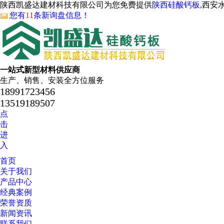
陕西凯盛达建材科技有限公司为您免费提供
陕西硅酸钙板
,西安
您有
11
条新询盘信息！
一站式新型材料供应商
生产、销售、安装全方位服务
18991723456
13519189507
点
击
进
入
首页
关于我们
产品中心
经典案例
荣誉资质
新闻资讯
联系我们