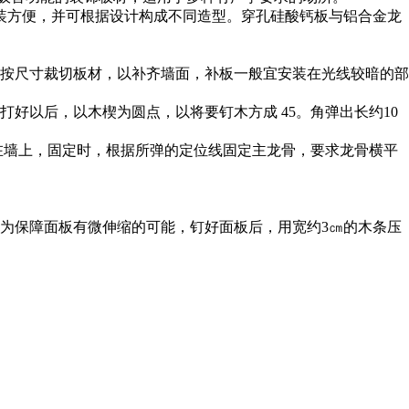
装方便，并可根据设计构成不同造型。穿孔硅酸钙板与铝合金龙
按尺寸裁切板材，以补齐墙面，补板一般宜安装在光线较暗的部
好以后，以木楔为圆点，以将要钉木方成 45。角弹出长约10
 在墙上，固定时，根据所弹的定位线固定主龙骨，要求龙骨横平
。为保障面板有微伸缩的可能，钉好面板后，用宽约3㎝的木条压