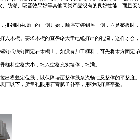
火、防潮、吸音效果好等其他同类产品没有的良好性能。而且安
，排列时由墙面的一侧开始，顺序安装到另一侧，不足整板时，
后打入木楔。要求木楔的直径略大于电锤打出的孔洞，这样才会，打
用木螺钉或铁钉固定在木楔上。如没有加工框料，可先将木方固定
龙骨框料空格大小，填入空格充实墙体，填满。
度，拉出横竖定位线，以保障墙面整体线条流畅性及整体的平整度
表面以下，所留孔眼用石膏腻子补平，用砂纸打磨平整。