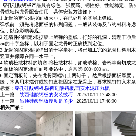
穿孔硅酸钙板产品具有绿色、强度高、韧性好、性能稳定、防
骨或轻钢龙骨配合使用，具体安装方法如下：
1.龙骨的定位:根据面板大小，在已处理的基层上弹线。
弹线前，须先考虑面板的排列问题，一般从装饰及节约材料考虑
位，以免影响美观。
2.连墙件的固定:根据墙上所弹的墨线，打好的孔洞，清理干净
㎝的十字坐标，以利于固定龙骨时正确找到定位。
3.龙骨的固定:根据弹出的十字坐标，将已加工完的龙骨框料
竖直并保障在同一水平上。
4.软质松散材料的填塞:将松散材料，如玻璃棉、岩棉等剪切成
5.面板的固定:板面面积要适中，通常选 600×600 ㎜。
6.固定面板前，先在龙骨两端钉上两钉子， 然后根据面板厚
缝，木条用木螺钉或铁钉直接固定在龙骨上，要求螺钉钉入木条
标签：
穿孔硅酸钙板
,
陕西硅酸钙板
,
西安水泥压力板
,
上一篇：
陕西硅酸钙板的安装技巧
2025/10/11 17:48:00
下一篇：
吊顶硅酸钙板厚度是多少
2025/10/11 17:48:00
相关产品：