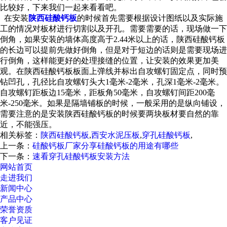
比较好，下来我们一起来看看吧。
在安装
陕西硅酸钙板
的时候首先需要根据设计图纸以及实际施
工的情况对板材进行切割以及开孔。需要需要的话，现场做一下
倒角，如果安装的墙体高度高于2.44米以上的话，陕西硅酸钙板
的长边可以提前先做好倒角，但是对于短边的话则是需要现场进
行倒角，这样能更好的处理接缝的位置，让安装的效果更加美
观。在陕西硅酸钙板板面上弹线并标出自攻螺钉固定点，同时预
钻凹孔，孔径比自攻螺钉头大1毫米-2毫米，孔深1毫米-2毫米。
自攻螺钉距板边15毫米，距板角50毫米，自攻螺钉间距200毫
米-250毫米。如果是隔墙铺板的时候，一般采用的是纵向铺设，
需要注意的是安装陕西硅酸钙板的时候要两块板材要自然的靠
近，不能强压。
相关标签：
陕西硅酸钙板
,
西安水泥压板
,
穿孔硅酸钙板
,
上一条：
硅酸钙板厂家分享硅酸钙板的用途有哪些
下一条：
速看穿孔硅酸钙板安装方法
网站首页
走进我们
新闻中心
产品中心
荣誉资质
客户见证